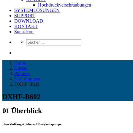
Hochdruckverschraubungen
SYSTEMLÖSUNGEN
SUPPORT
DOWNLOAD
KONTAKT
Such-Icon
Home
Haskel
Pumpen
5 ¾″-Pumpen
DXHF-B602
DXHF-B602
01
Überblick
Druckluftangetriebene Flüssigkeitspumpe