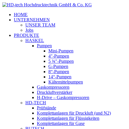
HOME
UNTERNEHMEN
UNSER TEAM
Jobs
PRODUKTE
HASKEL
Pumpen
Mini-Pumpen
4″-Pumpen
5 ¾″-Pumpen
G-Pumpen
8“-Pumpen
14“-Pumpen
Kältemittelpumpen
Gaskompressoren
Druckluftverstärker
H-Drive – Gaskompressoren
HD-TECH
Prüfstände
Komplettanlagen für Druckluft (und N2)
Komplettanlagen für Flüssigkeiten
Komplettanlagen für Gase
BUTECH