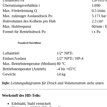
Luftantrieb Pa
1,8-10,0 
Übersetzungsverhältnis i
1:690
Max. Förderleistung Q
0,5 l/min.
Max. zulässiger Auslassdruck Po
5.171 bar
Hubvolumen des Kolbens pro Hub
2,3 cm³
Max. Hubfrequenz
60/min / 
Formel für Betriebsdruck Po
i x Pa
Standard Anschlüsse
Luftantrieb
1/2“ NPTi
Einlass/Auslass
1/2“ NPTi / HP-4
Max. Betriebstemperatur (Medium)
80 °C
Betriebstemperatur (Antrieb)
-4 bis +65°C
Gewicht
14 kg
Info:
Leistungsdiagramm für Druck und Volumenstrom siehe unten
Werkstoff des HD-Teils:
Edelstahl, Stahl vernickelt