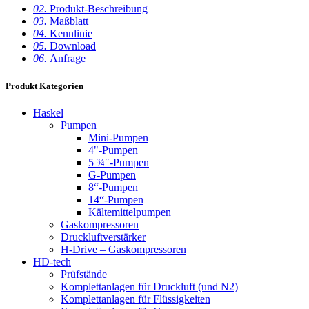
02.
Produkt-Beschreibung
03.
Maßblatt
04.
Kennlinie
05.
Download
06.
Anfrage
Produkt Kategorien
Haskel
Pumpen
Mini-Pumpen
4"-Pumpen
5 ¾″-Pumpen
G-Pumpen
8“-Pumpen
14“-Pumpen
Kältemittelpumpen
Gaskompressoren
Druckluftverstärker
H-Drive – Gaskompressoren
HD-tech
Prüfstände
Komplettanlagen für Druckluft (und N2)
Komplettanlagen für Flüssigkeiten