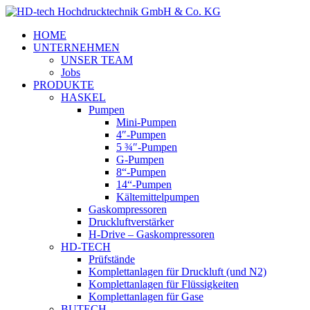
HOME
UNTERNEHMEN
UNSER TEAM
Jobs
PRODUKTE
HASKEL
Pumpen
Mini-Pumpen
4″-Pumpen
5 ¾″-Pumpen
G-Pumpen
8“-Pumpen
14“-Pumpen
Kältemittelpumpen
Gaskompressoren
Druckluftverstärker
H-Drive – Gaskompressoren
HD-TECH
Prüfstände
Komplettanlagen für Druckluft (und N2)
Komplettanlagen für Flüssigkeiten
Komplettanlagen für Gase
BUTECH