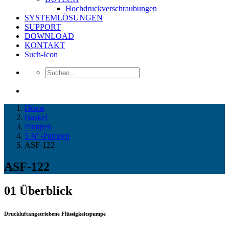
Hochdruckverschraubungen
SYSTEMLÖSUNGEN
SUPPORT
DOWNLOAD
KONTAKT
Such-Icon
Home
Haskel
Pumpen
5 ¾″-Pumpen
ASF-122
ASF-122
01
Überblick
Druckluftangetriebene Flüssigkeitspumpe