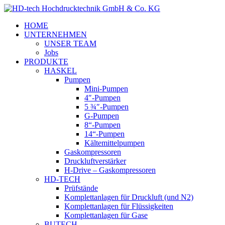
HOME
UNTERNEHMEN
UNSER TEAM
Jobs
PRODUKTE
HASKEL
Pumpen
Mini-Pumpen
4″-Pumpen
5 ¾″-Pumpen
G-Pumpen
8“-Pumpen
14“-Pumpen
Kältemittelpumpen
Gaskompressoren
Druckluftverstärker
H-Drive – Gaskompressoren
HD-TECH
Prüfstände
Komplettanlagen für Druckluft (und N2)
Komplettanlagen für Flüssigkeiten
Komplettanlagen für Gase
BUTECH