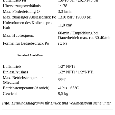
Luftantrieb Pa
1,8-10 bar / 26,1-145 psi
Übersetzungsverhältnis i
1:138
Max. Förderleistung Q
3,3 l/min.
Max. zulässiger Auslassdruck Po
1310 bar / 19000 psi
Hubvolumen des Kolbens pro
11,0 cm³
Hub
60/min / Empfehlung bei
Max. Hubfrequenz
Dauerbetrieb max. ca. 30-40/min
Formel für Betriebsdruck Po
i x Pa
Standard Anschlüsse
Luftantrieb
1/2“ NPTi
Einlass/Auslass
1/2“ NPTi / 1/2“NPTi
Max. Betriebstemperatur
55°C
(Medium)
Betriebstemperatur (Antrieb)
-4 bis +65°C
Gewicht
9,5 kg
Info:
Leistungsdiagramm für Druck und Volumenstrom siehe unten