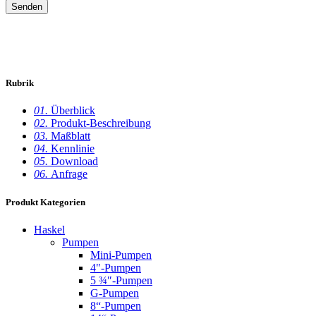
Rubrik
01.
Überblick
02.
Produkt-Beschreibung
03.
Maßblatt
04.
Kennlinie
05.
Download
06.
Anfrage
Produkt Kategorien
Haskel
Pumpen
Mini-Pumpen
4"-Pumpen
5 ¾″-Pumpen
G-Pumpen
8“-Pumpen