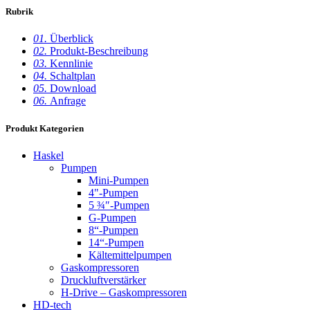
Rubrik
01.
Überblick
02.
Produkt-Beschreibung
03.
Kennlinie
04.
Schaltplan
05.
Download
06.
Anfrage
Produkt Kategorien
Haskel
Pumpen
Mini-Pumpen
4"-Pumpen
5 ¾″-Pumpen
G-Pumpen
8“-Pumpen
14“-Pumpen
Kältemittelpumpen
Gaskompressoren
Druckluftverstärker
H-Drive – Gaskompressoren
HD-tech