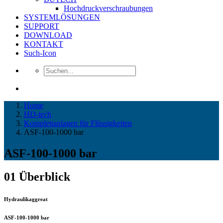
Hochdruckverschraubungen
SYSTEMLÖSUNGEN
SUPPORT
DOWNLOAD
KONTAKT
Such-Icon
Home
HD-tech
Komplettanlagen für Flüssigkeiten
ASF-100-1000 bar
ASF-100-1000 bar
01
Überblick
Hydraulikaggreat
ASF-100-1000 bar