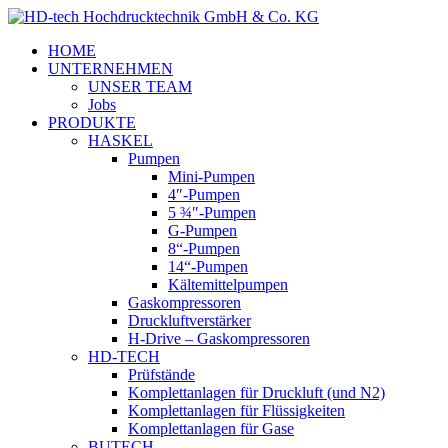
HOME
UNTERNEHMEN
UNSER TEAM
Jobs
PRODUKTE
HASKEL
Pumpen
Mini-Pumpen
4″-Pumpen
5 ¾″-Pumpen
G-Pumpen
8“-Pumpen
14“-Pumpen
Kältemittelpumpen
Gaskompressoren
Druckluftverstärker
H-Drive – Gaskompressoren
HD-TECH
Prüfstände
Komplettanlagen für Druckluft (und N2)
Komplettanlagen für Flüssigkeiten
Komplettanlagen für Gase
BUTECH