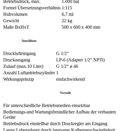
Betriebsdruck, max.
1.000 bar
Formel Übersetzungsverhältnis
1:115
Hubvolumen
6,7 ml
Gewicht
22 kg
Maße BxHxT
500 x 600 x 400 mm
Anschlüsse
Drucklufteingang
G 1/2“
Druckausgang
LP-6 (Adapter 1/2“ NPTi)
Zulauf (max.10 Liter)
G 1/2“ ø 46
Anzahl Luftantriebszylinder
1
Wirkungsprinzip
einfachwirkend
Vorteile
Für unterschiedliche Betriebsmedien einsetzbar
Bedienungs-und Wartungsfreundlicher Aufbau der verbauten
Geräte
Betriebsdruck einstellbar durch Druckregler am Eingang
Lange Lebensdauer durch langsame Kolbengeschwindigkeit