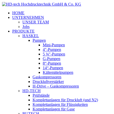
HOME
UNTERNEHMEN
UNSER TEAM
Jobs
PRODUKTE
HASKEL
Pumpen
Mini-Pumpen
4″-Pumpen
5 ¾″-Pumpen
G-Pumpen
8“-Pumpen
14“-Pumpen
Kältemittelpumpen
Gaskompressoren
Druckluftverstärker
H-Drive – Gaskompressoren
HD-TECH
Prüfstände
Komplettanlagen für Druckluft (und N2)
Komplettanlagen für Flüssigkeiten
Komplettanlagen für Gase
BUTECH