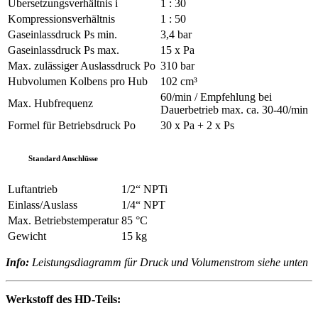
Übersetzungsverhältnis i
1 : 30
Kompressionsverhältnis
1 : 50
Gaseinlassdruck Ps min.
3,4 bar
Gaseinlassdruck Ps max.
15 x Pa
Max. zulässiger Auslassdruck Po
310 bar
Hubvolumen Kolbens pro Hub
102 cm³
60/min / Empfehlung bei
Max. Hubfrequenz
Dauerbetrieb max. ca. 30-40/min
Formel für Betriebsdruck Po
30 x Pa + 2 x Ps
Standard Anschlüsse
Luftantrieb
1/2“ NPTi
Einlass/Auslass
1/4“ NPT
Max. Betriebstemperatur
85 °C
Gewicht
15 kg
Info:
Leistungsdiagramm für Druck und Volumenstrom siehe unten
Werkstoff des HD-Teils: