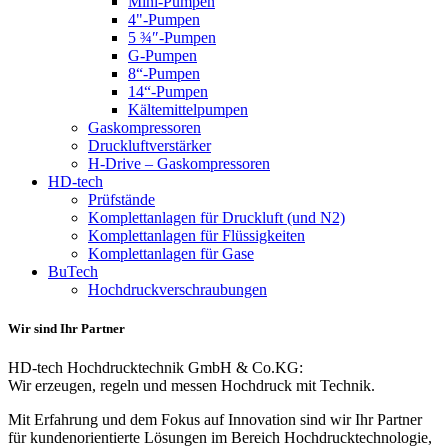
Mini-Pumpen
4"-Pumpen
5 ¾″-Pumpen
G-Pumpen
8“-Pumpen
14“-Pumpen
Kältemittelpumpen
Gaskompressoren
Druckluftverstärker
H-Drive – Gaskompressoren
HD-tech
Prüfstände
Komplettanlagen für Druckluft (und N2)
Komplettanlagen für Flüssigkeiten
Komplettanlagen für Gase
BuTech
Hochdruckverschraubungen
Wir sind Ihr Partner
HD-tech Hochdrucktechnik GmbH & Co.KG:
Wir erzeugen, regeln und messen Hochdruck mit Technik.
Mit Erfahrung und dem Fokus auf Innovation sind wir Ihr Partner
für kundenorientierte Lösungen im Bereich Hochdrucktechnologie,