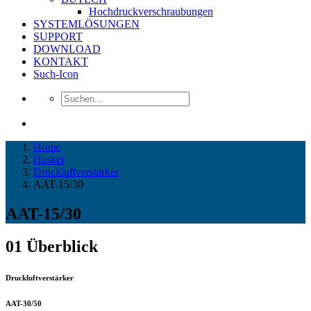
Hochdruckverschraubungen
SYSTEMLÖSUNGEN
SUPPORT
DOWNLOAD
KONTAKT
Such-Icon
Home
Haskel
Druckluftverstärker
AAT-15/30
AAT-15/30
01
Überblick
Druckluftverstärker
AAT-30/50