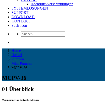
Hochdruckverschraubungen
SYSTEMLÖSUNGEN
SUPPORT
DOWNLOAD
KONTAKT
Such-Icon
Home
Haskel
Pumpen
Mini-Pumpen
MCPV-36
MCPV-36
01
Überblick
Minipumpe für kritische Medien