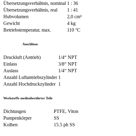
Übersetzungsverhältnis, nominal
1 : 36
Übersetzungsverhältnis, real
1 : 41
Hubvolumen
2,0 cm³
Gewicht
4 kg
Betriebstemperatur, max.
110 °C
Anschlüsse
Druckluft (Antrieb)
1/4“ NPT
Einlass
3/8“ NPT
Auslass
1/4“ NPT
Anzahl Luftantriebszylinder
1
Anzahl Hochdruckzylinder
1
Werkstoffe medienberührter Teile
Dichtungen
PTFE, Viton
Pumpenkörper
SS
Kolben
15.5 ph SS