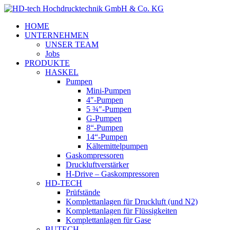
HOME
UNTERNEHMEN
UNSER TEAM
Jobs
PRODUKTE
HASKEL
Pumpen
Mini-Pumpen
4″-Pumpen
5 ¾″-Pumpen
G-Pumpen
8“-Pumpen
14“-Pumpen
Kältemittelpumpen
Gaskompressoren
Druckluftverstärker
H-Drive – Gaskompressoren
HD-TECH
Prüfstände
Komplettanlagen für Druckluft (und N2)
Komplettanlagen für Flüssigkeiten
Komplettanlagen für Gase
BUTECH