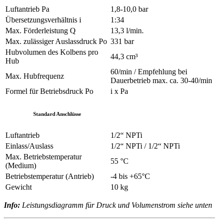
Luftantrieb Pa
1,8-10,0 bar
Übersetzungsverhältnis i
1:34
Max. Förderleistung Q
13,3 l/min.
Max. zulässiger Auslassdruck Po
331 bar
Hubvolumen des Kolbens pro
44,3 cm³
Hub
60/min / Empfehlung bei
Max. Hubfrequenz
Dauerbetrieb max. ca. 30-40/min
Formel für Betriebsdruck Po
i x Pa
Standard Anschlüsse
Luftantrieb
1/2“ NPTi
Einlass/Auslass
1/2“ NPTi / 1/2“ NPTi
Max. Betriebstemperatur
55 °C
(Medium)
Betriebstemperatur (Antrieb)
-4 bis +65°C
Gewicht
10 kg
Info:
Leistungsdiagramm für Druck und Volumenstrom siehe unten