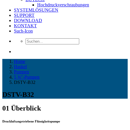
Hochdruckverschraubungen
SYSTEMLÖSUNGEN
SUPPORT
DOWNLOAD
KONTAKT
Such-Icon
Home
Haskel
Pumpen
5 ¾″-Pumpen
DSTV-B32
DSTV-B32
01
Überblick
Druckluftangetriebene Flüssigkeitspumpe