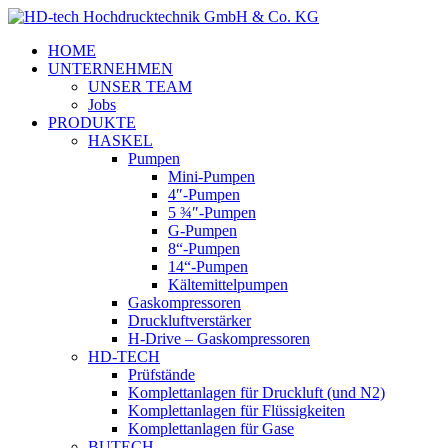
HOME
UNTERNEHMEN
UNSER TEAM
Jobs
PRODUKTE
HASKEL
Pumpen
Mini-Pumpen
4″-Pumpen
5 ¾″-Pumpen
G-Pumpen
8“-Pumpen
14“-Pumpen
Kältemittelpumpen
Gaskompressoren
Druckluftverstärker
H-Drive – Gaskompressoren
HD-TECH
Prüfstände
Komplettanlagen für Druckluft (und N2)
Komplettanlagen für Flüssigkeiten
Komplettanlagen für Gase
BUTECH