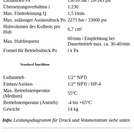
Luftantrieb Pa
1,8-10 bar / 26-145 psi
Übersetzungsverhältnis i
1:230
Max. Förderleistung Q
1,5 l/min.
Max. zulässiger Auslassdruck Po
2275 bar / 33000 psi
Hubvolumen des Kolbens pro
6,7 cm³
Hub
60/min / Empfehlung bei
Max. Hubfrequenz
Dauerbetrieb max. ca. 30-40/min
Formel für Betriebsdruck Po
i x Pa
Standard Anschlüsse
Luftantrieb
1/2“ NPTi
Einlass/Auslass
1/2“ NPTi / HP-4
Max. Betriebstemperatur
55°C
(Medium)
Betriebstemperatur (Antrieb)
-4 bis +65°C
Gewicht
14 kg
Info:
Leistungsdiagramm für Druck und Volumenstrom siehe unten