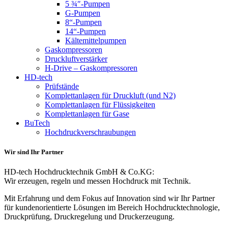
5 ¾″-Pumpen
G-Pumpen
8“-Pumpen
14“-Pumpen
Kältemittelpumpen
Gaskompressoren
Druckluftverstärker
H-Drive – Gaskompressoren
HD-tech
Prüfstände
Komplettanlagen für Druckluft (und N2)
Komplettanlagen für Flüssigkeiten
Komplettanlagen für Gase
BuTech
Hochdruckverschraubungen
Wir sind Ihr Partner
HD-tech Hochdrucktechnik GmbH & Co.KG:
Wir erzeugen, regeln und messen Hochdruck mit Technik.
Mit Erfahrung und dem Fokus auf Innovation sind wir Ihr Partner
für kundenorientierte Lösungen im Bereich Hochdrucktechnologie,
Druckprüfung, Druckregelung und Druckerzeugung.