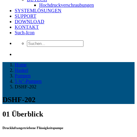
Hochdruckverschraubungen
SYSTEMLÖSUNGEN
SUPPORT
DOWNLOAD
KONTAKT
Such-Icon
Home
Haskel
Pumpen
5 ¾″-Pumpen
DSHF-202
DSHF-202
01
Überblick
Druckluftangetriebene Flüssigkeitspumpe