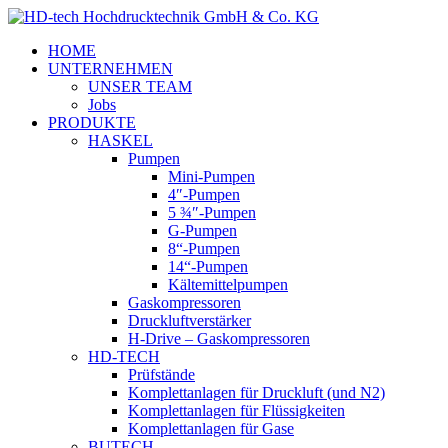
HOME
UNTERNEHMEN
UNSER TEAM
Jobs
PRODUKTE
HASKEL
Pumpen
Mini-Pumpen
4″-Pumpen
5 ¾″-Pumpen
G-Pumpen
8“-Pumpen
14“-Pumpen
Kältemittelpumpen
Gaskompressoren
Druckluftverstärker
H-Drive – Gaskompressoren
HD-TECH
Prüfstände
Komplettanlagen für Druckluft (und N2)
Komplettanlagen für Flüssigkeiten
Komplettanlagen für Gase
BUTECH