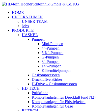
HOME
UNTERNEHMEN
UNSER TEAM
Jobs
PRODUKTE
HASKEL
Pumpen
Mini-Pumpen
4″-Pumpen
5 ¾″-Pumpen
G-Pumpen
8“-Pumpen
14“-Pumpen
Kältemittelpumpen
Gaskompressoren
Druckluftverstärker
H-Drive – Gaskompressoren
HD-TECH
Prüfstände
Komplettanlagen für Druckluft (und N2)
Komplettanlagen für Flüssigkeiten
Komplettanlagen für Gase
BUTECH