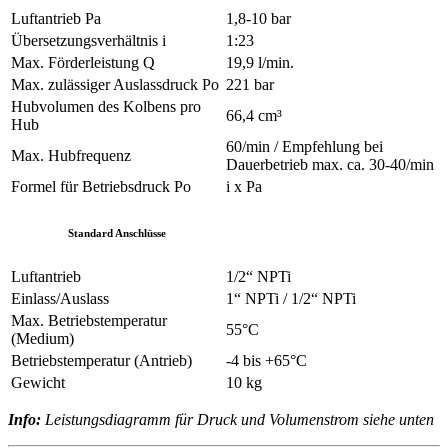
Luftantrieb Pa
1,8-10 bar
Übersetzungsverhältnis i
1:23
Max. Förderleistung Q
19,9 l/min.
Max. zulässiger Auslassdruck Po
221 bar
Hubvolumen des Kolbens pro
66,4 cm³
Hub
60/min / Empfehlung bei
Max. Hubfrequenz
Dauerbetrieb max. ca. 30-40/min
Formel für Betriebsdruck Po
i x Pa
Standard Anschlüsse
Luftantrieb
1/2“ NPTi
Einlass/Auslass
1“ NPTi / 1/2“ NPTi
Max. Betriebstemperatur
55°C
(Medium)
Betriebstemperatur (Antrieb)
-4 bis +65°C
Gewicht
10 kg
Info:
Leistungsdiagramm für Druck und Volumenstrom siehe unten