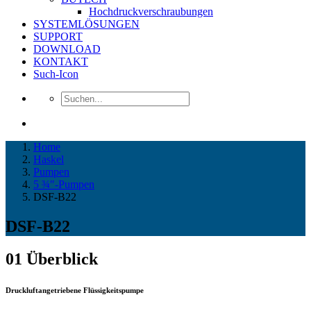
Hochdruckverschraubungen
SYSTEMLÖSUNGEN
SUPPORT
DOWNLOAD
KONTAKT
Such-Icon
Home
Haskel
Pumpen
5 ¾″-Pumpen
DSF-B22
DSF-B22
01
Überblick
Druckluftangetriebene Flüssigkeitspumpe