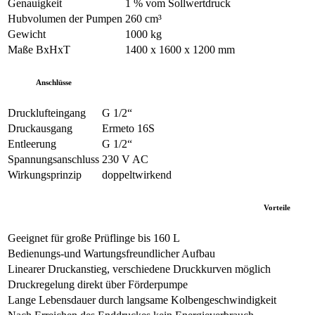
Genauigkeit
1 % vom Sollwertdruck
Hubvolumen der Pumpen
260 cm³
Gewicht
1000 kg
Maße BxHxT
1400 x 1600 x 1200 mm
Anschlüsse
Drucklufteingang
G 1/2“
Druckausgang
Ermeto 16S
Entleerung
G 1/2“
Spannungsanschluss
230 V AC
Wirkungsprinzip
doppeltwirkend
Vorteile
Geeignet für große Prüflinge bis 160 L
Bedienungs-und Wartungsfreundlicher Aufbau
Linearer Druckanstieg, verschiedene Druckkurven möglich
Druckregelung direkt über Förderpumpe
Lange Lebensdauer durch langsame Kolbengeschwindigkeit