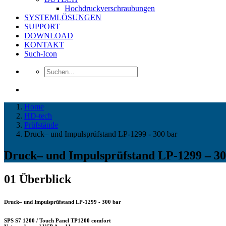
Hochdruckverschraubungen
SYSTEMLÖSUNGEN
SUPPORT
DOWNLOAD
KONTAKT
Such-Icon
Home
HD-tech
Prüfstände
Druck– und Impulsprüfstand LP-1299 - 300 bar
Druck– und Impulsprüfstand LP-1299 – 30
01
Überblick
Druck– und Impulsprüfstand LP-1299 - 300 bar
SPS S7 1200 / Touch Panel TP1200 comfort