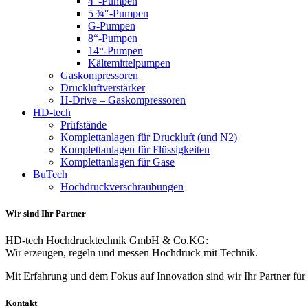
4"-Pumpen
5 ¾″-Pumpen
G-Pumpen
8“-Pumpen
14“-Pumpen
Kältemittelpumpen
Gaskompressoren
Druckluftverstärker
H-Drive – Gaskompressoren
HD-tech
Prüfstände
Komplettanlagen für Druckluft (und N2)
Komplettanlagen für Flüssigkeiten
Komplettanlagen für Gase
BuTech
Hochdruckverschraubungen
Wir sind Ihr Partner
HD-tech Hochdrucktechnik GmbH & Co.KG:
Wir erzeugen, regeln und messen Hochdruck mit Technik.
Mit Erfahrung und dem Fokus auf Innovation sind wir Ihr Partner f
Kontakt