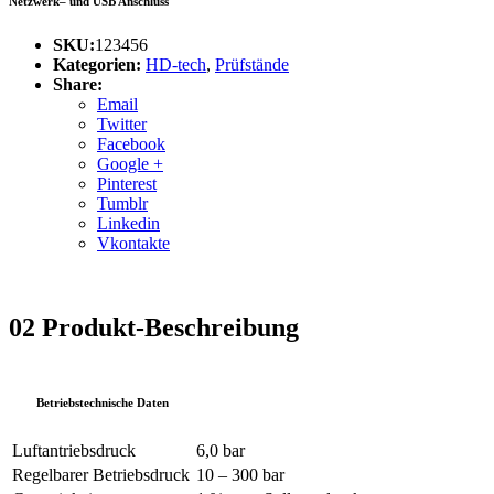
Netzwerk– und USB Anschluss
SKU:
123456
Kategorien:
HD-tech
,
Prüfstände
Share:
Email
Twitter
Facebook
Google +
Pinterest
Tumblr
Linkedin
Vkontakte
02
Produkt-Beschreibung
Betriebstechnische Daten
Luftantriebsdruck
6,0 bar
Regelbarer Betriebsdruck
10 – 300 bar