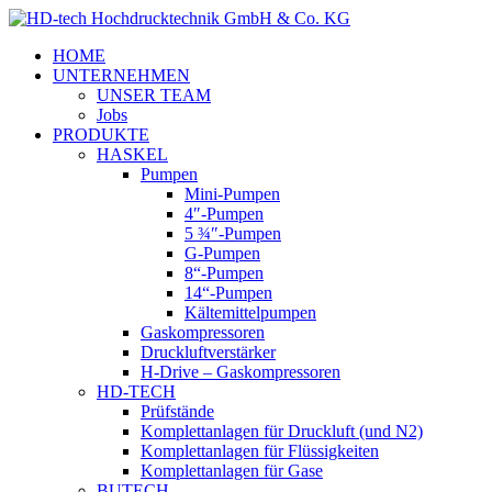
HOME
UNTERNEHMEN
UNSER TEAM
Jobs
PRODUKTE
HASKEL
Pumpen
Mini-Pumpen
4″-Pumpen
5 ¾″-Pumpen
G-Pumpen
8“-Pumpen
14“-Pumpen
Kältemittelpumpen
Gaskompressoren
Druckluftverstärker
H-Drive – Gaskompressoren
HD-TECH
Prüfstände
Komplettanlagen für Druckluft (und N2)
Komplettanlagen für Flüssigkeiten
Komplettanlagen für Gase
BUTECH