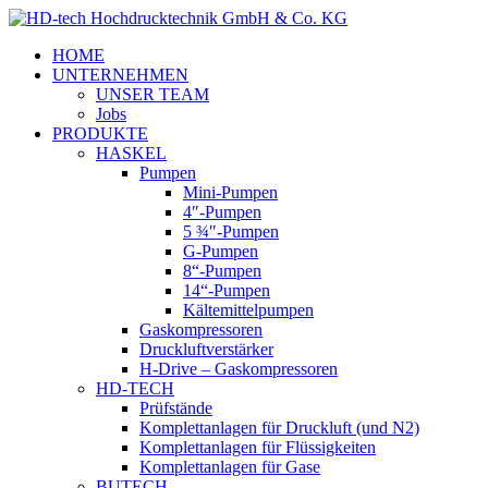
HOME
UNTERNEHMEN
UNSER TEAM
Jobs
PRODUKTE
HASKEL
Pumpen
Mini-Pumpen
4″-Pumpen
5 ¾″-Pumpen
G-Pumpen
8“-Pumpen
14“-Pumpen
Kältemittelpumpen
Gaskompressoren
Druckluftverstärker
H-Drive – Gaskompressoren
HD-TECH
Prüfstände
Komplettanlagen für Druckluft (und N2)
Komplettanlagen für Flüssigkeiten
Komplettanlagen für Gase
BUTECH