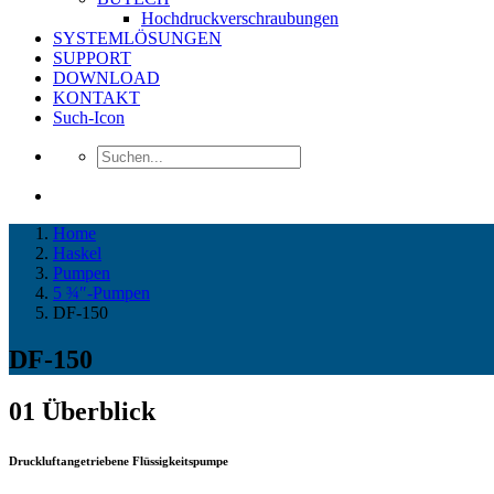
Hochdruckverschraubungen
SYSTEMLÖSUNGEN
SUPPORT
DOWNLOAD
KONTAKT
Such-Icon
Home
Haskel
Pumpen
5 ¾″-Pumpen
DF-150
DF-150
01
Überblick
Druckluftangetriebene Flüssigkeitspumpe