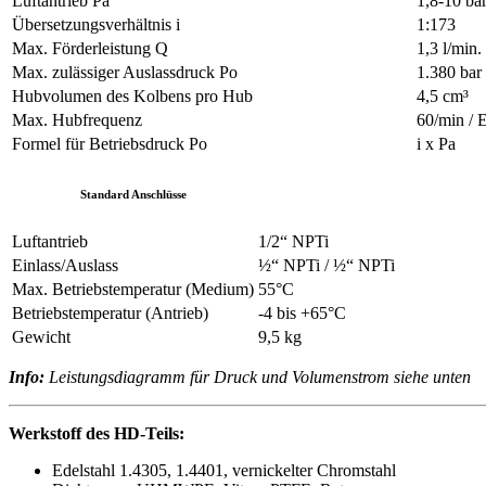
Luftantrieb Pa
1,8-10 ba
Übersetzungsverhältnis i
1:173
Max. Förderleistung Q
1,3 l/min.
Max. zulässiger Auslassdruck Po
1.380 bar
Hubvolumen des Kolbens pro Hub
4,5 cm³
Max. Hubfrequenz
60/min / 
Formel für Betriebsdruck Po
i x Pa
Standard Anschlüsse
Luftantrieb
1/2“ NPTi
Einlass/Auslass
½“ NPTi / ½“ NPTi
Max. Betriebstemperatur (Medium)
55°C
Betriebstemperatur (Antrieb)
-4 bis +65°C
Gewicht
9,5 kg
Info:
Leistungsdiagramm für Druck und Volumenstrom siehe unten
Werkstoff des HD-Teils:
Edelstahl 1.4305, 1.4401, vernickelter Chromstahl