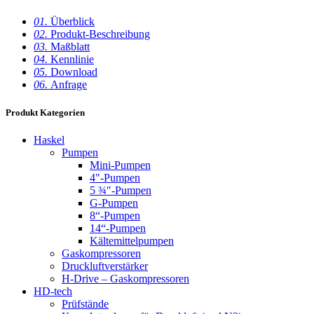
01.
Überblick
02.
Produkt-Beschreibung
03.
Maßblatt
04.
Kennlinie
05.
Download
06.
Anfrage
Produkt Kategorien
Haskel
Pumpen
Mini-Pumpen
4"-Pumpen
5 ¾″-Pumpen
G-Pumpen
8“-Pumpen
14“-Pumpen
Kältemittelpumpen
Gaskompressoren
Druckluftverstärker
H-Drive – Gaskompressoren
HD-tech
Prüfstände