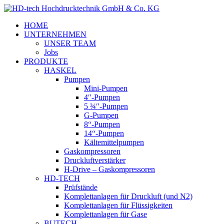
HOME
UNTERNEHMEN
UNSER TEAM
Jobs
PRODUKTE
HASKEL
Pumpen
Mini-Pumpen
4″-Pumpen
5 ¾″-Pumpen
G-Pumpen
8“-Pumpen
14“-Pumpen
Kältemittelpumpen
Gaskompressoren
Druckluftverstärker
H-Drive – Gaskompressoren
HD-TECH
Prüfstände
Komplettanlagen für Druckluft (und N2)
Komplettanlagen für Flüssigkeiten
Komplettanlagen für Gase
BUTECH